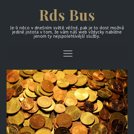
Skip
Rds Bus
to
content
Je-li něco v dnešním světě věčné, pak je to dost možná
jedině jistota v tom, že vám náš web vždycky nabídne
jenom ty nejspolehlivější služby.
Menu