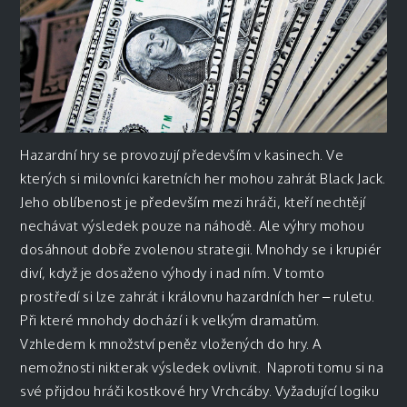
Hazardní hry se provozují především v kasinech. Ve
kterých si milovníci karetních her mohou zahrát Black Jack.
Jeho oblíbenost je především mezi hráči, kteří nechtějí
nechávat výsledek pouze na náhodě. Ale výhry mohou
dosáhnout dobře zvolenou strategii. Mnohdy se i krupiér
diví, když je dosaženo výhody i nad ním. V tomto
prostředí si lze zahrát i královnu hazardních her – ruletu.
Při které mnohdy dochází i k velkým dramatům.
Vzhledem k množství peněz vložených do hry. A
nemožnosti nikterak výsledek ovlivnit. Naproti tomu si na
své přijdou hráči kostkové hry Vrchcáby. Vyžadující logiku