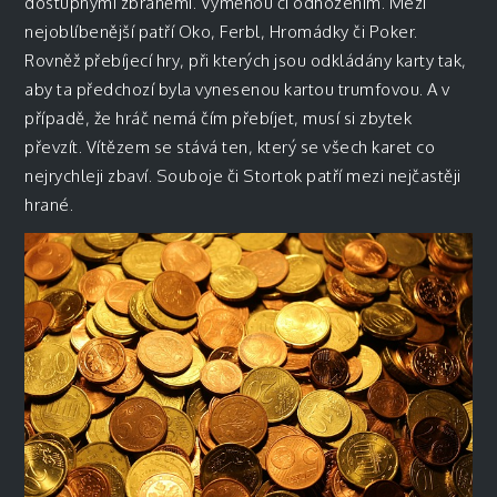
dostupnými zbraněmi. Výměnou či odhozením. Mezi
nejoblíbenější patří Oko, Ferbl, Hromádky či Poker.
Rovněž přebíjecí hry, při kterých jsou odkládány karty tak,
aby ta předchozí byla vynesenou kartou trumfovou. A v
případě, že hráč nemá čím přebíjet, musí si zbytek
převzít. Vítězem se stává ten, který se všech karet co
nejrychleji zbaví. Souboje či Stortok patří mezi nejčastěji
hrané.