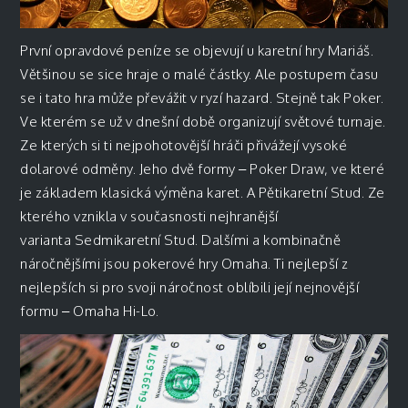
První opravdové peníze se objevují u karetní hry Mariáš.
Většinou se sice hraje o malé částky. Ale postupem času
se i tato hra může převážit v ryzí hazard. Stejně tak Poker.
Ve kterém se už v dnešní době organizují světové turnaje.
Ze kterých si ti nejpohotovější hráči přivážejí vysoké
dolarové odměny. Jeho dvě formy – Poker Draw, ve které
je základem klasická výměna karet. A Pětikaretní Stud. Ze
kterého vznikla v současnosti nejhranější
varianta Sedmikaretní Stud. Dalšími a kombinačně
náročnějšími jsou pokerové hry Omaha. Ti nejlepší z
nejlepších si pro svoji náročnost oblíbili její nejnovější
formu – Omaha Hi-Lo.