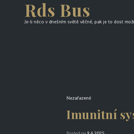
Rds Bus
Skip
to
content
Je-li něco v dnešním světě věčné, pak je to dost mož
Nezařazené
Imunitní s
Posted on
9.6.2025