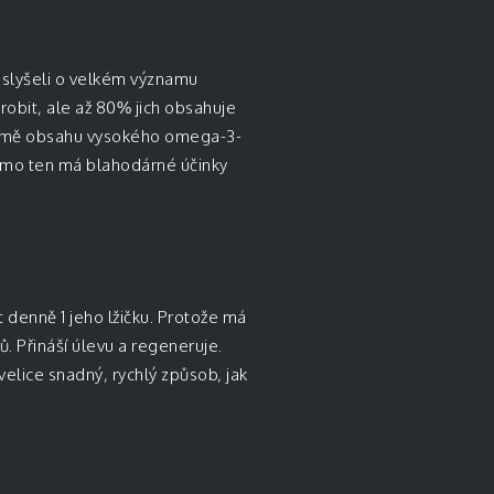
e slyšeli o velkém významu
robit, ale až 80% jich obsahuje
Kromě obsahu vysokého omega-3-
ámo ten má blahodárné účinky
t denně 1 jeho lžičku. Protože má
ů. Přináší úlevu a regeneruje.
velice snadný, rychlý způsob, jak