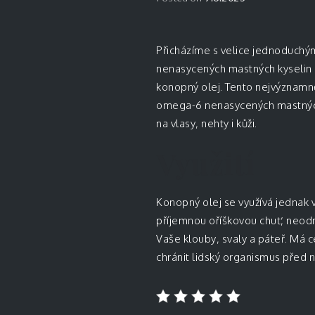
Přicházíme s velice jednoduchým 
nenasycených mastných kyselin pr
konopný olej
. Tento nejvýznamn
omega-6 nenasycených mastných 
na vlasy, nehty i kůži.
Využití
Konopný olej se využívá jednak v
příjemnou oříškovou chuť, neodmít
Vaše klouby, svaly a páteř. Má c
chránit lidský organismus před