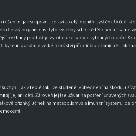
řešením, jak si upevnit zdraví a celý imunitní systém. Určitě jst
o lidský organismus. Tyto kyseliny si lidské tělo neumí samo vy
ější rostlinný produkt je vyroben ze semen vybraných odrůd. 
kyselin obsahuje velké množství přírodního vitamínu E. Jak zn
 kuchyni, jak v teplé tak i ve studené. Vůbec není na škodu, užíva
ají jej ani děti. Zároveň jej lze užívat na potření unavených sval
elkově příznivý účinek na metabolismus a imunitní systém. Jde o 
 nemocemi.