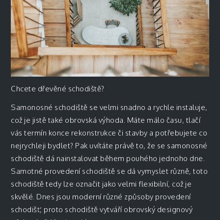
Chcete dřevěné schodiště?
Samonosné schodiště
se velmi snadno a rychle instaluje,
což je jistě také obrovská výhoda. Máte málo času, tlačí
vás termín konce rekonstrukce či stavby a potřebujete co
nejrychleji bydlet? Pak uvítáte právě to, že se samonosné
schodiště dá nainstalovat během pouhého jednoho dne.
Samotné provedení schodiště se dá vymyslet různě, toto
schodiště tedy lze označit jako velmi flexibilní, což je
skvělé. Dnes jsou moderní různé způsoby provedení
schodišť, proto schodiště vytváří obrovský designový