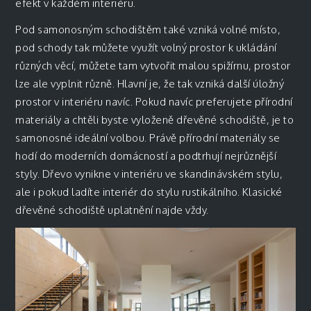
efekt v každém interiéru.
Pod samonosným schodištěm také vzniká volné místo,
pod schody tak můžete využít volný prostor k ukládání
různých věcí, můžete tam vytvořit malou spižírnu, prostor
lze ale vyplnit různě. Hlavní je, že tak vzniká další úložný
prostor v interiéru navíc. Pokud navíc preferujete přírodní
materiály a chtěli byste vyloženě dřevěné schodiště, je to
samonosné ideální volbou. Právě přírodní materiály se
hodí do moderních domácností a podtrhují nejrůznější
styly. Dřevo vynikne v interiéru ve skandinávském stylu,
ale i pokud ladíte interiér do stylu rustikálního. Klasické
dřevěné schodiště uplatnění najde vždy.