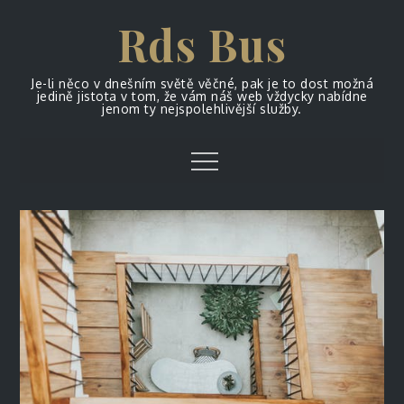
Skip
Rds Bus
to
content
Je-li něco v dnešním světě věčné, pak je to dost možná
jedině jistota v tom, že vám náš web vždycky nabídne
jenom ty nejspolehlivější služby.
Menu