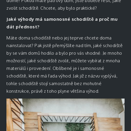
domě? Pokud máte patrový dům, jistě budete řešit, jaké
zvolit schodiště. Chcete, aby bylo praktické?
Jaké výhody má samonosné schodiště a proč mu
dát přednost?
Máte doma schodiště nebo jej teprve chcete doma
nainstalovat? Pak jistě přemýšlíte nad tím, jaké schodiště
by se vám domů hodilo a bylo pro vás vhodné. Je mnoho
možností, jaké schodiště zvolit, můžete vybírat z mnoha
materiálů i provedení. Oblíbené je i samonosné
schodiště, které má řada výhod. Jak již z názvu vyplývá,
tohle schodiště stojí samostatně bez mohutné
konstrukce, právě z toho plyne většina výhod.