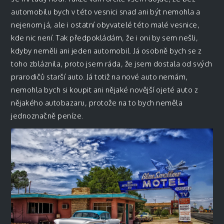
automobilu bych v této vesnici snad ani být nemohla a
nejenom já, ale i ostatní obyvatelé této malé vesnice,
kde nic není. Tak předpokládám, že i oni by sem nešli,
kdyby neměli ani jeden automobil. Já osobně bych se z
toho zbláznila, proto jsem ráda, že jsem dostala od svých
prarodičů starší auto. Já totiž na nové auto nemám,
nemohla bych si koupit ani nějaké novější ojeté auto z
nějakého autobazaru, protože na to bych neměla
jednoznačně peníze.