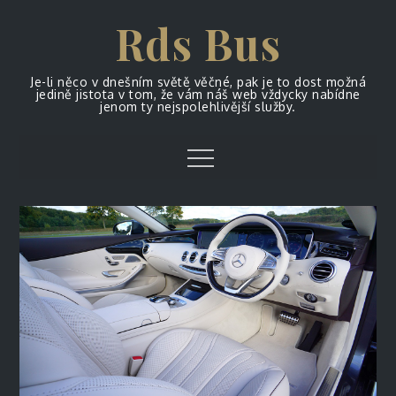
Skip
Rds Bus
to
content
Je-li něco v dnešním světě věčné, pak je to dost možná
jedině jistota v tom, že vám náš web vždycky nabídne
jenom ty nejspolehlivější služby.
Menu