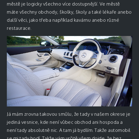
městě je logicky všechno více dostupnější. Ve městě
máte všechny obchody, školky, školy a také lékaře anebo
další věci, jako třeba například kavárnu anebo různé
restaurace.
Já mám zrovna takovou smůlu, že tady v našem okrese je
jediná vesnice, kde není vůbec obchod ani hospoda a
není tady absolutně nic. A tam já bydlím. Takže automobil
se mi tady hodí. Takže vám určitě všem dojde, že bez