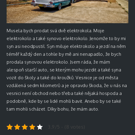
Musela bych prodat svá dvě elektrokola. Moje
elektrokolo a také synovo elektrokolo. Jenomže to by mi
syn asi neodpustil. Syn miluje elektrokolo a jezdí na něm
téměř každý den a tohle by mě ani nenapadlo, že bych
prodala synovou elektrokolo. Jsem ráda, že mám
alespoň starší auto, se kterým mohu jezdit a také syna
vozit do školy a také do kroužků. Vesnice je od města
vzdálená sedm kilometrů a je opravdu škoda, že u nás na
vesnici není obchod nebo třeba také nějaká hospoda a
podobně, kde by se lidé mohli bavit. Anebo by se také
tam mohli scházet. Díky bohu, že mám auto.
3.9/5 - (8 votes)