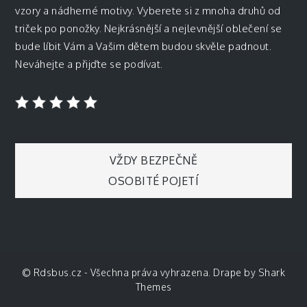
vzory a nádherné motivy. Vyberete si z mnoha druhů od
triček po ponožky. Nejkrásnější a nejlevnější oblečení se
bude líbit Vám a Vašim dětem budou skvěle padnout.
Neváhejte a přijďte se podívat.
Navigace
VŽDY BEZPEČNĚ
OSOBITÉ POJETÍ
pro
příspěvek
© Rdsbus.cz - Všechna práva vyhrazena. Drape by
Shark
Themes