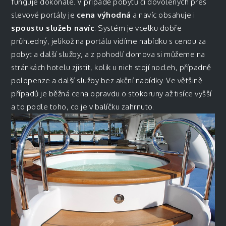
funguje dokonale. V případě pobytů či dovolených přes
slevové portály je
cena výhodná
a navíc obsahuje i
spoustu služeb navíc
. Systém je vcelku dobře
průhledný, jelikož na portálu vidíme nabídku s cenou za
pobyt a další služby, a z pohodlí domova si můžeme na
stránkách hotelu zjistit, kolik u nich stojí nocleh, případně
polopenze a další služby bez akční nabídky. Ve většině
případů je běžná cena opravdu o stokoruny až tisíce vyšší
a to podle toho, co je v balíčku zahrnuto.