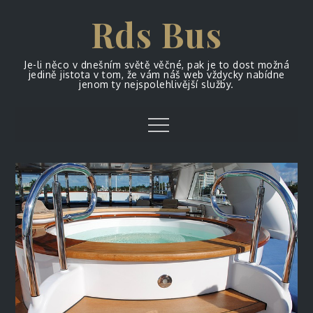
Skip
Rds Bus
to
content
Je-li něco v dnešním světě věčné, pak je to dost možná
jedině jistota v tom, že vám náš web vždycky nabídne
jenom ty nejspolehlivější služby.
Menu