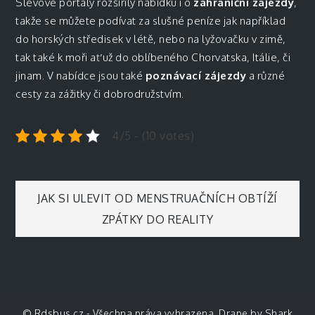
Slevové portály rozšířily nabídku i o
zahraniční zájezdy
,
takže se můžete podívat za slušné peníze jak například
do horských středisek v létě, nebo na lyžovačku v zimě,
tak také k moři ať už do oblíbeného Chorvatska, Itálie, či
jinam. V nabídce jsou také
poznávací zájezdy
a různé
cesty za zážitky či dobrodružstvím.
4/5 - (10 votes)
Navigace
JAK SI ULEVIT OD MENSTRUAČNÍCH OBTÍŽÍ
ZPÁTKY DO REALITY
pro
příspěvek
© Rdsbus.cz - Všechna práva vyhrazena. Drape by
Shark