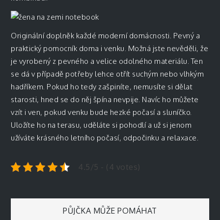
Originální doplněk každé moderní domácnosti. Pevný a
praktický pomocník doma i venku. Možná jste nevěděli, že
je vyrobený z pevného a velice odolného materiálu. Ten
se dá v případě potřeby lehce otřít suchým nebo vlhkým
hadříkem. Pokud ho tedy zašpiníte, nemusíte si dělat
starosti, hned se do něj špína nevpije. Navíc ho můžete
vzít i ven, pokud venku bude hezké počasí a sluníčko.
Uložíte ho na terasu, uděláte si pohodlí a už si jenom
užíváte krásného letního počasí, odpočinku a relaxace.
4.5/5 - (4 votes)
Navigace
PŮJČKA MŮŽE POMÁHAT