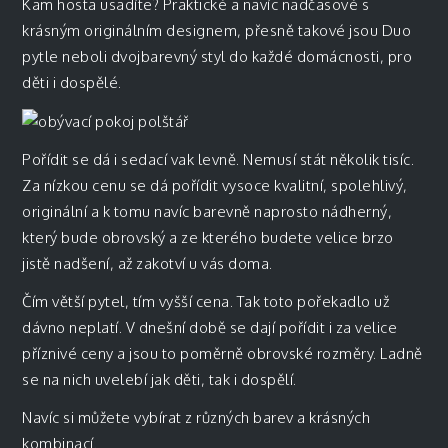
Kam hosta usadíte? Praktické a navíc nadčasové s
krásným originálním designem, přesně takové jsou Duo
pytle neboli dvojbarevný styl do každé domácnosti, pro
děti i dospělé.
Pořídit se dá i
sedací vak levně.
Nemusí stát několik tisíc.
Za nízkou cenu se dá pořídit vysoce kvalitní, spolehlivý,
originální a k tomu navíc barevně naprosto nádherný,
který bude obrovský a ze kterého budete velice brzo
jistě nadšení, až zakotví u vás doma.
Čím větší pytel, tím vyšší cena. Tak toto pořekadlo už
dávno neplatí. V dnešní době se dají pořídit i za velice
příznivé ceny a jsou to poměrně obrovské rozměry. Ladně
se na nich uvelebí jak děti, tak i dospělí.
Navíc si můžete vybírat z různých barev a krásných
kombinací.