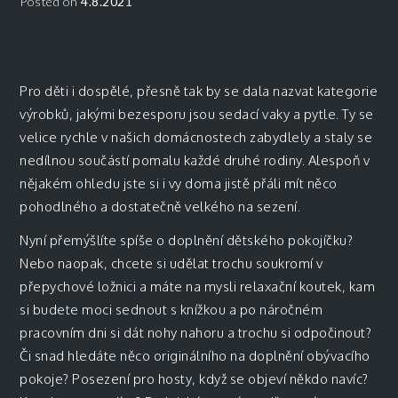
Posted on
4.8.2021
Pro děti i dospělé, přesně tak by se dala nazvat kategorie
výrobků, jakými bezesporu jsou sedací vaky a pytle. Ty se
velice rychle v našich domácnostech zabydlely a staly se
nedílnou součástí pomalu každé druhé rodiny. Alespoň v
nějakém ohledu jste si i vy doma jistě přáli mít něco
pohodlného a dostatečně velkého na sezení.
Nyní přemýšlíte spíše o doplnění dětského pokojíčku?
Nebo naopak, chcete si udělat trochu soukromí v
přepychové ložnici a máte na mysli relaxační koutek, kam
si budete moci sednout s knížkou a po náročném
pracovním dni si dát nohy nahoru a trochu si odpočinout?
Či snad hledáte něco originálního na doplnění obývacího
pokoje? Posezení pro hosty, když se objeví někdo navíc?