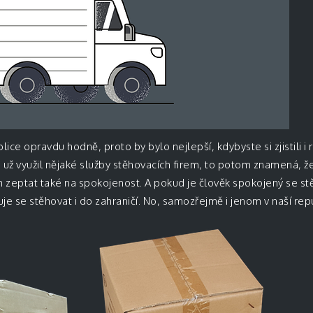
lice opravdu hodně, proto by bylo nejlepší, kdybyste si zjistili i
 už využil nějaké služby stěhovacích firem, to potom znamená, že
 zeptat také na spokojenost. A pokud je člověk spokojený se stě
je se stěhovat i do zahraničí. No, samozřejmě i jenom v naší rep