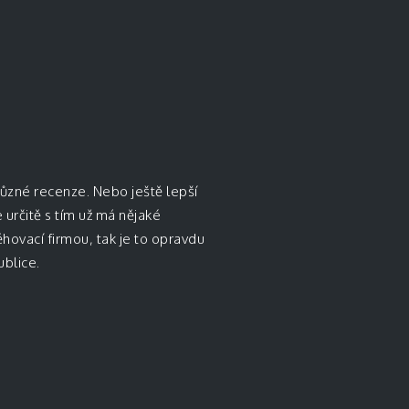
 různé recenze. Nebo ještě lepší
 určitě s tím už má nějaké
hovací firmou, tak je to opravdu
ublice.