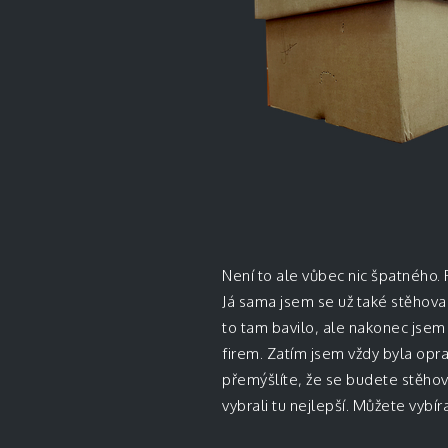
Není to ale vůbec nic špatného. 
Já sama jsem se už také stěhova
to tam bavilo, ale nakonec jsem 
firem. Zatím jsem vždy byla opr
přemýšlíte, že se budete stěhova
vybrali tu nejlepší. Můžete vybí