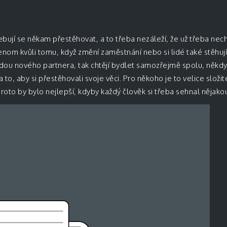
řebují se někam přestěhovat, a to třeba nezáleží, že už třeba nech
enom kvůli tomu, když změní zaměstnání nebo si lidé také stěhuj
dou nového partnera, tak chtějí bydlet samozřejmě spolu, někdy
a to, aby si přestěhovali svoje věci. Pro někoho je to velice složi
roto by bylo nejlepší, kdyby každý člověk si třeba sehnal nějakou 