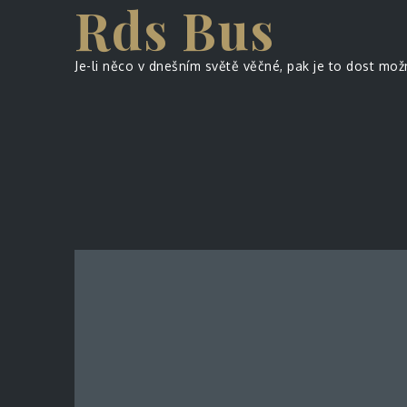
Rds Bus
Skip
to
content
Je-li něco v dnešním světě věčné, pak je to dost mož