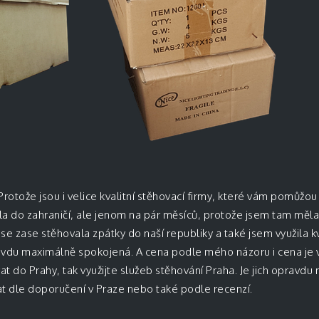
Protože jsou i velice kvalitní stěhovací firmy, které vám pomůžou
la do zahraničí, ale jenom na pár měsíců, protože jsem tam měl
se zase stěhovala zpátky do naší republiky a také jsem využila kv
avdu maximálně spokojená. A cena podle mého názoru i cena je 
t do Prahy, tak využijte služeb
stěhování Praha
. Je jich opravdu
rat dle doporučení v Praze nebo také podle recenzí.