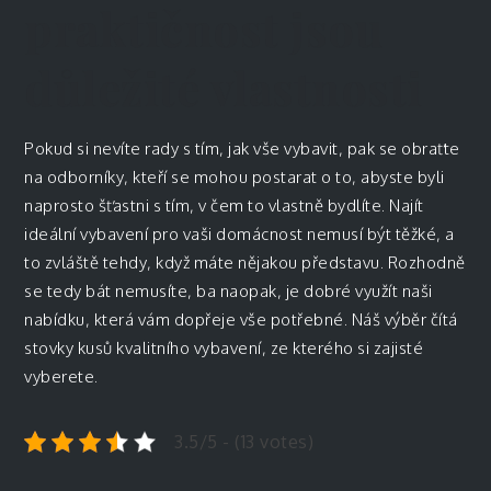
praktičnost jsou
důležité vlastnosti
Pokud si nevíte rady s tím, jak vše vybavit, pak se obraťte
na odborníky, kteří se mohou postarat o to, abyste byli
naprosto šťastni s tím, v čem to vlastně bydlíte. Najít
ideální vybavení pro vaši domácnost nemusí být těžké, a
to zvláště tehdy, když máte nějakou představu. Rozhodně
se tedy bát nemusíte, ba naopak, je dobré využít naši
nabídku, která vám dopřeje vše potřebné. Náš výběr čítá
stovky kusů kvalitního vybavení, ze kterého si zajisté
vyberete.
3.5/5 - (13 votes)