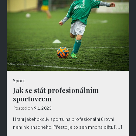
Sport
Jak se stát profesionálním
sportovcem
Posted on
9.1.2023
Hraní jakéhokoliv sportu na profesionální úrovni
není nic snadného. Přesto je to sen mnoha dětí. […]