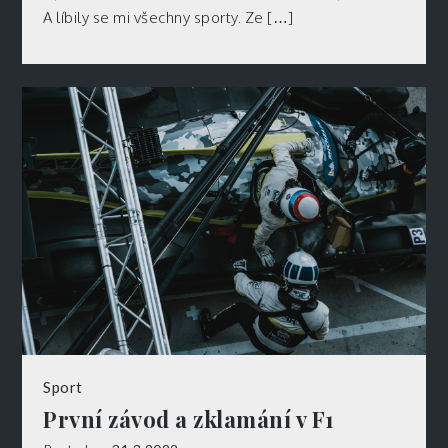
A líbily se mi všechny sporty. Ze […]
Sport
První závod a zklamání v F1