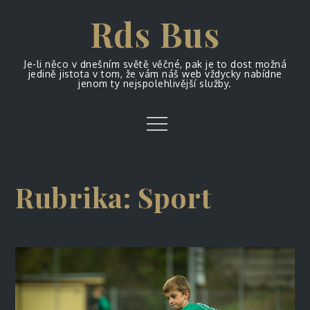
Skip
Rds Bus
to
content
Je-li něco v dnešním světě věčné, pak je to dost možná
jedině jistota v tom, že vám náš web vždycky nabídne
jenom ty nejspolehlivější služby.
Menu
Rubrika:
Sport