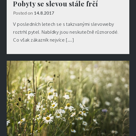
Pobyty se slevou stále frčí
Posted on
14.8.2017
V posledních letech se s takzvanými slevoweby
roztrhl pytel. Nabídky jsou neskutečně různorodé.
Co však zákazník nejvíce […]