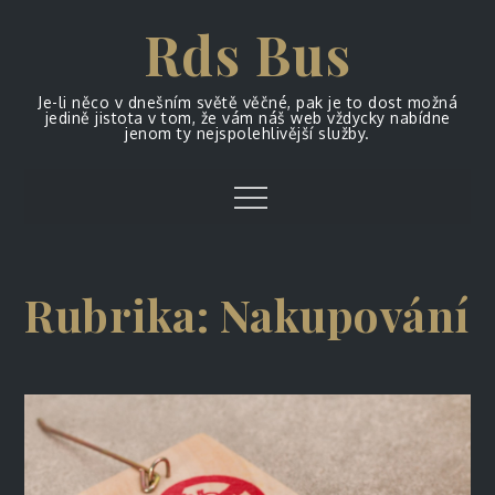
Skip
Rds Bus
to
content
Je-li něco v dnešním světě věčné, pak je to dost možná
jedině jistota v tom, že vám náš web vždycky nabídne
jenom ty nejspolehlivější služby.
Menu
Rubrika:
Nakupování