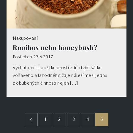
Nakupování
Rooibos nebo honeybush?
Posted on
27.6.2017
Vychutnání si požitku prostřednictvím šálku
voňavého a lahodného čaje náleží mezi jednu
z oblíbených činností nejen […]
Stránkování
1
2
3
4
5